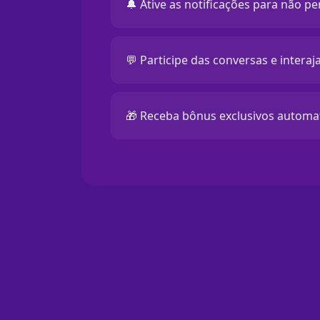
🔔 Ative as notificações para não p
💬 Participe das conversas e interaj
🎁 Receba bônus exclusivos autom