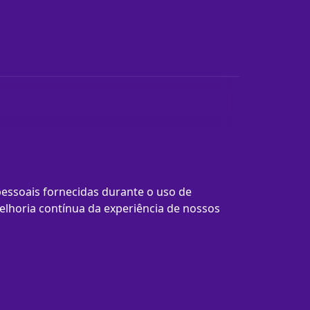
pessoais fornecidas durante o uso de
elhoria contínua da experiência de nossos