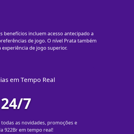
tes benefícios incluem acesso antecipado a
preferências de jogo. O nível Prata também
experiência de jogo superior.
cias em Tempo Real
24/7
e todas as novidades, promoções e
da 922Br em tempo real!