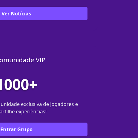
Ver Notícias
Comunidade VIP
1000+
unidade exclusiva de jogadores e
rtilhe experiências!
Entrar Grupo