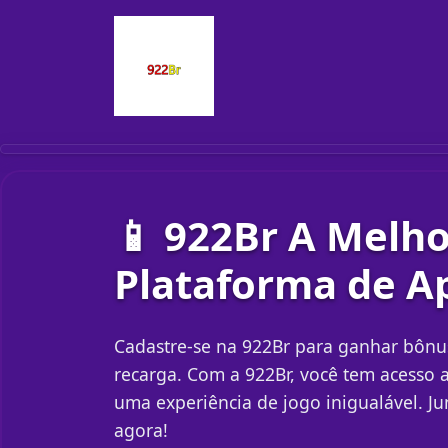
📱 922Br A Melh
Plataforma de A
Cadastre-se na 922Br para ganhar bônu
recarga. Com a 922Br, você tem acesso a
uma experiência de jogo inigualável. J
agora!