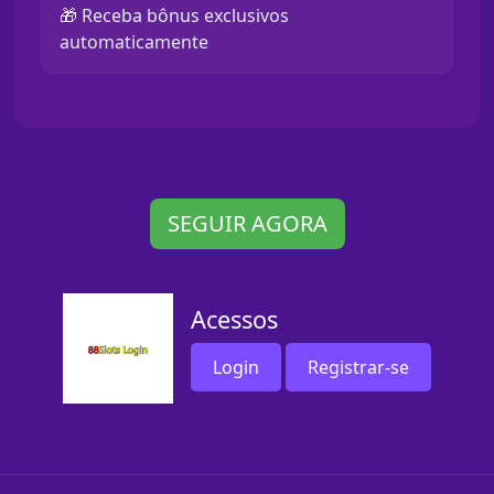
🎁 Receba bônus exclusivos
automaticamente
SEGUIR AGORA
Acessos
Login
Registrar-se