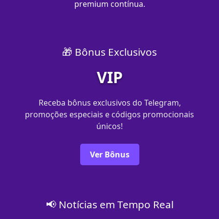
premium contínua.
🎁 Bônus Exclusivos
VIP
Receba bônus exclusivos do Telegram,
promoções especiais e códigos promocionais
únicos!
Ver Bônus
📢 Notícias em Tempo Real