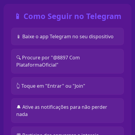
📱 Como Seguir no Telegram
📱 Baixe o app Telegram no seu dispositivo
🔍 Procure por "@8897 Com
PlataformaOficial"
👆 Toque em "Entrar" ou "Join"
🔔 Ative as notificações para não perder
nada