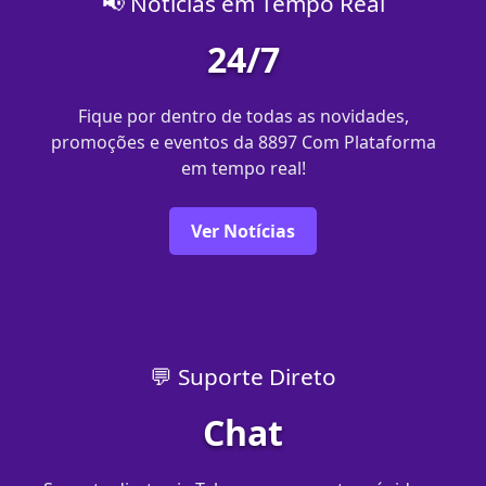
📢 Notícias em Tempo Real
24/7
Fique por dentro de todas as novidades,
promoções e eventos da 8897 Com Plataforma
em tempo real!
Ver Notícias
💬 Suporte Direto
Chat