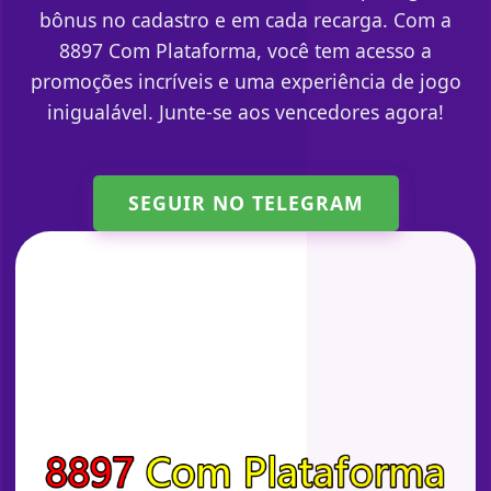
bônus no cadastro e em cada recarga. Com a
8897 Com Plataforma, você tem acesso a
promoções incríveis e uma experiência de jogo
inigualável. Junte-se aos vencedores agora!
SEGUIR NO TELEGRAM