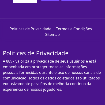
Políticas de Privacidade
Termos e Condições
Sitemap
Políticas de Privacidade
A 8897 valoriza a privacidade de seus usuários e está
empenhada em proteger todas as informações
pessoais fornecidas durante o uso de nossos canais de
comunicação. Todos os dados coletados são utilizados
exclusivamente para fins de melhoria contínua da
experiência de nossos jogadores.