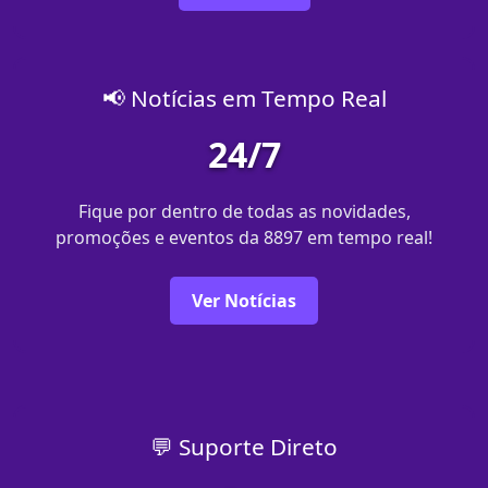
📢 Notícias em Tempo Real
24/7
Fique por dentro de todas as novidades,
promoções e eventos da 8897 em tempo real!
Ver Notícias
💬 Suporte Direto