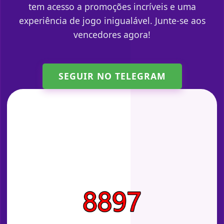
tem acesso a promoções incríveis e uma
experiência de jogo inigualável. Junte-se aos
vencedores agora!
SEGUIR NO TELEGRAM