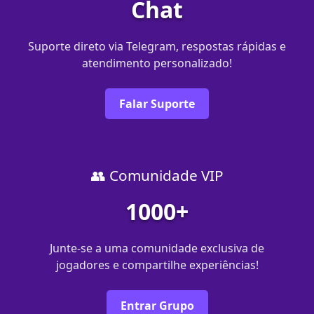
Chat
Suporte direto via Telegram, respostas rápidas e
atendimento personalizado!
Falar Suporte
👥 Comunidade VIP
1000+
Junte-se a uma comunidade exclusiva de
jogadores e compartilhe experiências!
Entrar Grupo