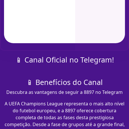
📱 Canal Oficial no Telegram!
📱 Benefícios do Canal
Descubra as vantagens de seguir a 8897 no Telegram
A UEFA Champions League representa o mais alto nível
do futebol europeu, e a 8897 oferece cobertura
completa de todas as fases desta prestigiosa
competição. Desde a fase de grupos até a grande final,