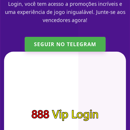
Login, você tem acesso a promoções incríveis e
uma experiência de jogo inigualável. Junte-se aos
vencedores agora!
SEGUIR NO TELEGRAM