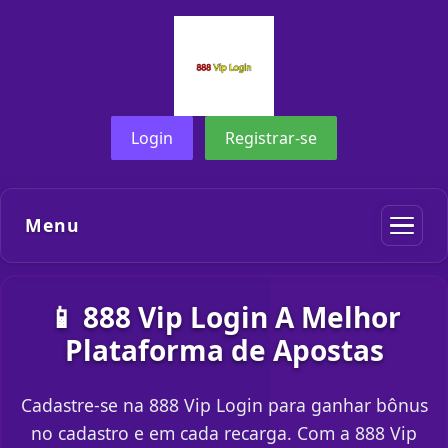
Login
Registrar-se
Menu
📱 888 Vip Login A Melhor
Plataforma de Apostas
Cadastre-se na 888 Vip Login para ganhar bônus
no cadastro e em cada recarga. Com a 888 Vip