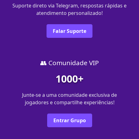
Suporte direto via Telegram, respostas rápidas e
atendimento personalizado!
Falar Suporte
👥 Comunidade VIP
1000+
Junte-se a uma comunidade exclusiva de
jogadores e compartilhe experiências!
Entrar Grupo