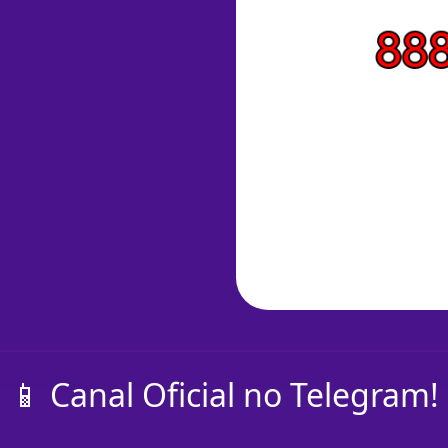
📱 Canal Oficial no Telegram!