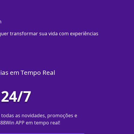
m
quer transformar sua vida com experiências
cias em Tempo Real
24/7
e todas as novidades, promoções e
888Win APP em tempo real!