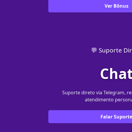
Ver Bônus
💬 Suporte Di
Cha
Suporte direto via Telegram, r
atendimento persona
Falar Suport