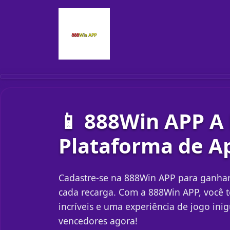
📱 888Win APP A
Plataforma de A
Cadastre-se na 888Win APP para ganha
cada recarga. Com a 888Win APP, você 
incríveis e uma experiência de jogo inig
vencedores agora!