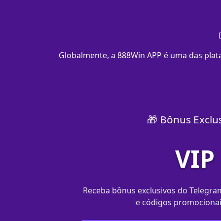
Globalmente, a 888Win APP é uma das plata
🎁 Bônus Exclu
VIP
Receba bônus exclusivos do Telegra
e códigos promocionai