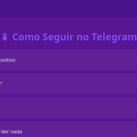
📱 Como Seguir no Telegram
ositivo
l"
erder nada