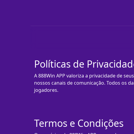
Políticas de Privacida
A 888Win APP valoriza a privacidade de seu
nossos canais de comunicação. Todos os dad
jogadores.
Termos e Condições