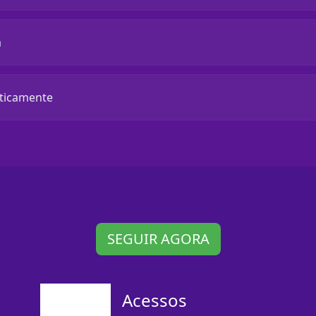
a
aticamente
SEGUIR AGORA
Acessos