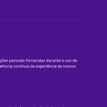
ções pessoais fornecidas durante o uso de
elhoria contínua da experiência de nossos