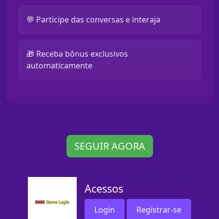
💬 Participe das conversas e interaja
🎁 Receba bônus exclusivos
automaticamente
SEGUIR AGORA
Acessos
Login
Registrar-se