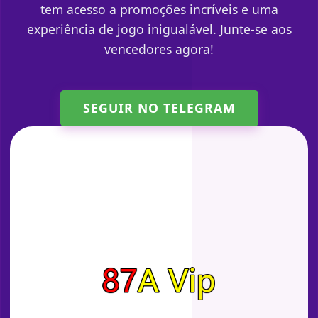
tem acesso a promoções incríveis e uma
experiência de jogo inigualável. Junte-se aos
vencedores agora!
SEGUIR NO TELEGRAM