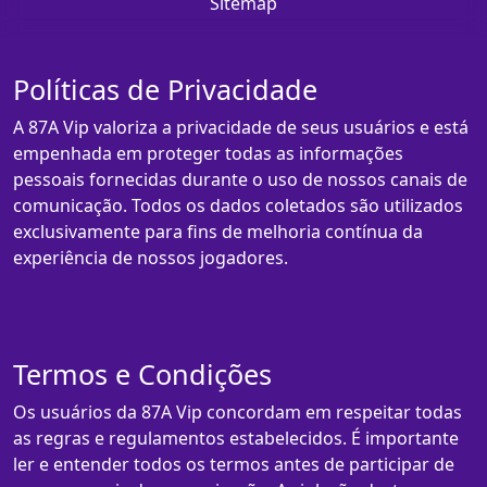
Sitemap
Políticas de Privacidade
A 87A Vip valoriza a privacidade de seus usuários e está
empenhada em proteger todas as informações
pessoais fornecidas durante o uso de nossos canais de
comunicação. Todos os dados coletados são utilizados
exclusivamente para fins de melhoria contínua da
experiência de nossos jogadores.
Termos e Condições
Os usuários da 87A Vip concordam em respeitar todas
as regras e regulamentos estabelecidos. É importante
ler e entender todos os termos antes de participar de