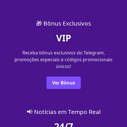
🎁 Bônus Exclusivos
VIP
Receba bônus exclusivos do Telegram,
promoções especiais e códigos promocionais
únicos!
Ver Bônus
📢 Notícias em Tempo Real
24/7