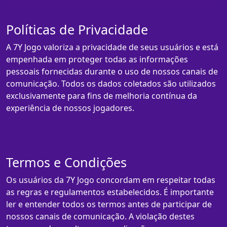
Políticas de Privacidade
A 7Y Jogo valoriza a privacidade de seus usuários e está
empenhada em proteger todas as informações
pessoais fornecidas durante o uso de nossos canais de
comunicação. Todos os dados coletados são utilizados
exclusivamente para fins de melhoria contínua da
experiência de nossos jogadores.
Termos e Condições
Os usuários da 7Y Jogo concordam em respeitar todas
as regras e regulamentos estabelecidos. É importante
ler e entender todos os termos antes de participar de
nossos canais de comunicação. A violação destes