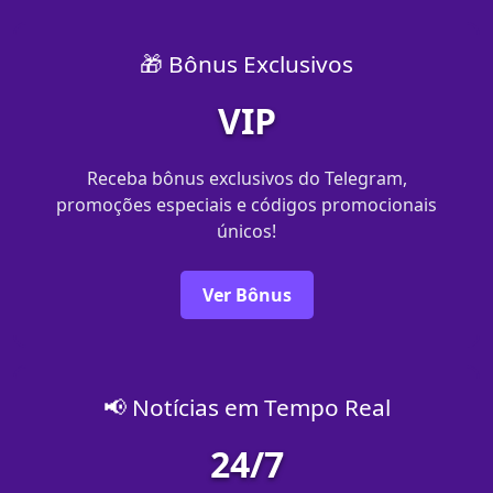
🎁 Bônus Exclusivos
VIP
Receba bônus exclusivos do Telegram,
promoções especiais e códigos promocionais
únicos!
Ver Bônus
📢 Notícias em Tempo Real
24/7