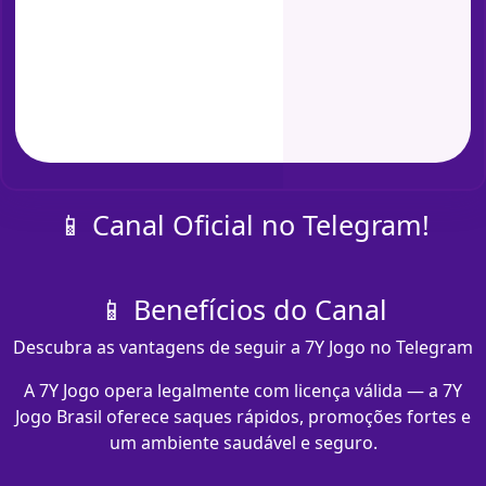
📱 Canal Oficial no Telegram!
📱 Benefícios do Canal
Descubra as vantagens de seguir a 7Y Jogo no Telegram
A 7Y Jogo opera legalmente com licença válida — a 7Y
Jogo Brasil oferece saques rápidos, promoções fortes e
um ambiente saudável e seguro.