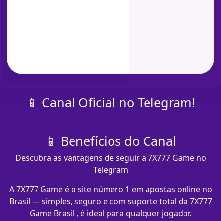
📱 Canal Oficial no Telegram!
📱 Benefícios do Canal
Descubra as vantagens de seguir a 7X777 Game no
Telegram
A 7X777 Game é o site número 1 em apostas online no
Brasil — simples, seguro e com suporte total da 7X777
Game Brasil , é ideal para qualquer jogador.