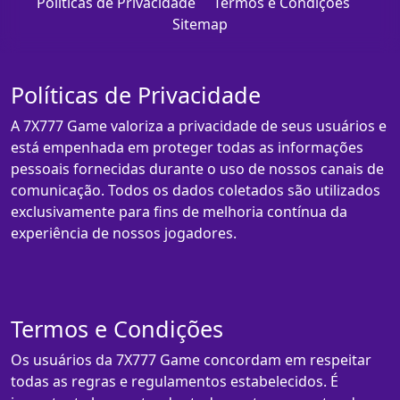
Políticas de Privacidade
Termos e Condições
Sitemap
Políticas de Privacidade
A 7X777 Game valoriza a privacidade de seus usuários e
está empenhada em proteger todas as informações
pessoais fornecidas durante o uso de nossos canais de
comunicação. Todos os dados coletados são utilizados
exclusivamente para fins de melhoria contínua da
experiência de nossos jogadores.
Termos e Condições
Os usuários da 7X777 Game concordam em respeitar
todas as regras e regulamentos estabelecidos. É