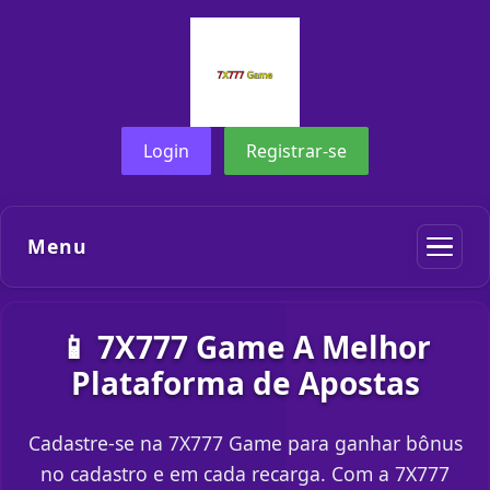
Login
Registrar-se
Menu
📱 7X777 Game A Melhor
Plataforma de Apostas
Cadastre-se na 7X777 Game para ganhar bônus
no cadastro e em cada recarga. Com a 7X777