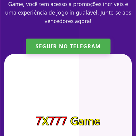
Game, você tem acesso a promoções incríveis e
uma experiência de jogo inigualável. Junte-se aos
vencedores agora!
SEGUIR NO TELEGRAM