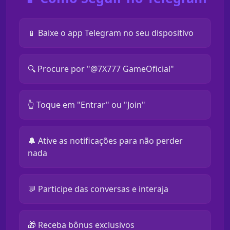
📱 Baixe o app Telegram no seu dispositivo
🔍 Procure por "@7X777 GameOficial"
👆 Toque em "Entrar" ou "Join"
🔔 Ative as notificações para não perder
nada
💬 Participe das conversas e interaja
🎁 Receba bônus exclusivos