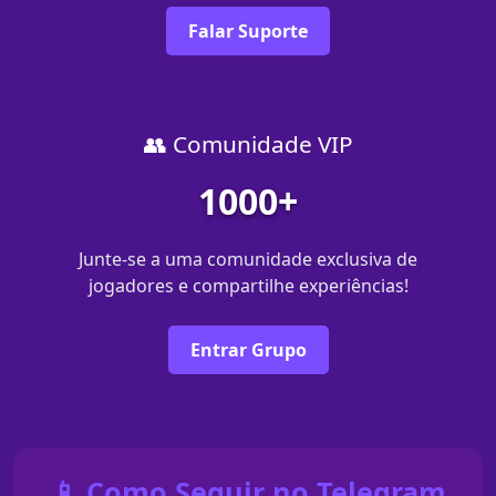
Falar Suporte
👥 Comunidade VIP
1000+
Junte-se a uma comunidade exclusiva de
jogadores e compartilhe experiências!
Entrar Grupo
📱 Como Seguir no Telegram