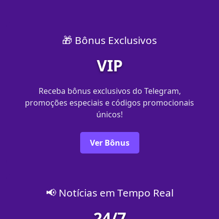
🎁 Bônus Exclusivos
VIP
Receba bônus exclusivos do Telegram,
promoções especiais e códigos promocionais
únicos!
Ver Bônus
📢 Notícias em Tempo Real
24/7