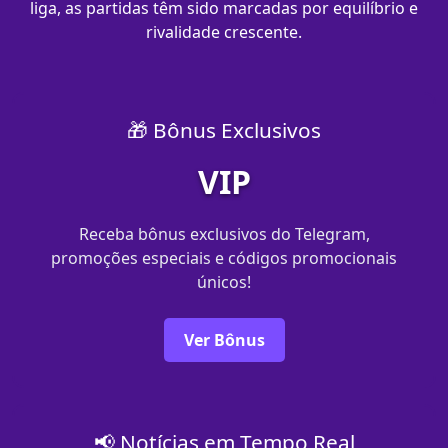
liga, as partidas têm sido marcadas por equilíbrio e
rivalidade crescente.
🎁 Bônus Exclusivos
VIP
Receba bônus exclusivos do Telegram,
promoções especiais e códigos promocionais
únicos!
Ver Bônus
📢 Notícias em Tempo Real