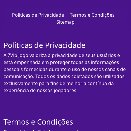
Políticas de Privacidade
Termos e Condições
Sitemap
Políticas de Privacidade
A 7Vip Jogo valoriza a privacidade de seus usuários e
está empenhada em proteger todas as informações
pessoais fornecidas durante o uso de nossos canais de
comunicação. Todos os dados coletados são utilizados
exclusivamente para fins de melhoria contínua da
experiência de nossos jogadores.
Termos e Condições