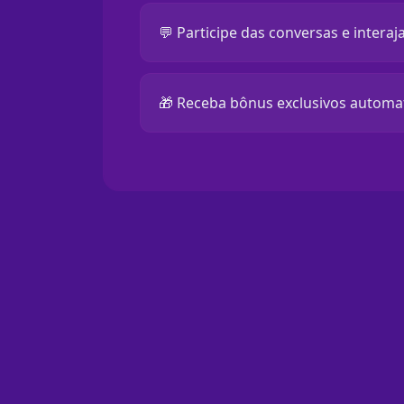
💬 Participe das conversas e interaj
🎁 Receba bônus exclusivos autom