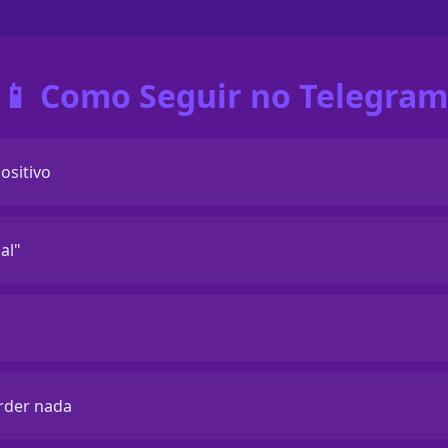
📱 Como Seguir no Telegram
ositivo
al"
erder nada