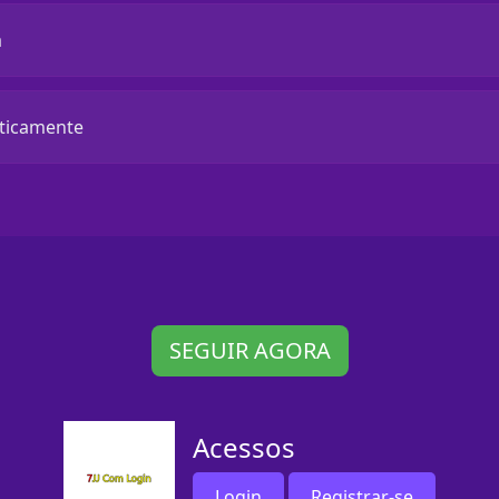
a
aticamente
SEGUIR AGORA
Acessos
Login
Registrar-se