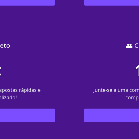
reto
👥 
t
espostas rápidas e
Junte-se a uma com
lizado!
compa
e