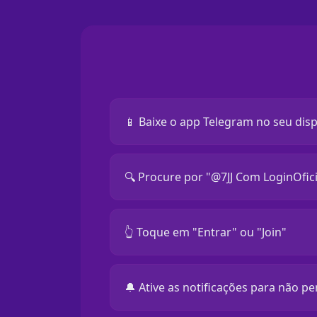
📱 Baixe o app Telegram no seu disp
🔍 Procure por "@7JJ Com LoginOfici
👆 Toque em "Entrar" ou "Join"
🔔 Ative as notificações para não p