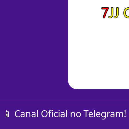
📱 Canal Oficial no Telegram!