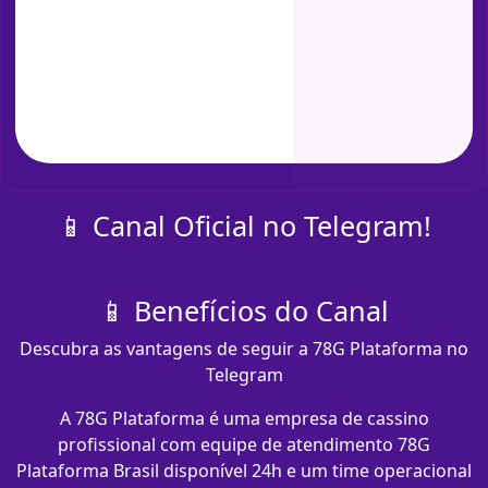
📱 Canal Oficial no Telegram!
📱 Benefícios do Canal
Descubra as vantagens de seguir a 78G Plataforma no
Telegram
A 78G Plataforma é uma empresa de cassino
profissional com equipe de atendimento 78G
Plataforma Brasil disponível 24h e um time operacional