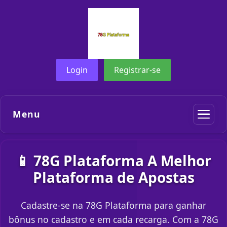
Login
Registrar-se
Menu
📱 78G Plataforma A Melhor
Plataforma de Apostas
Cadastre-se na 78G Plataforma para ganhar
bônus no cadastro e em cada recarga. Com a 78G