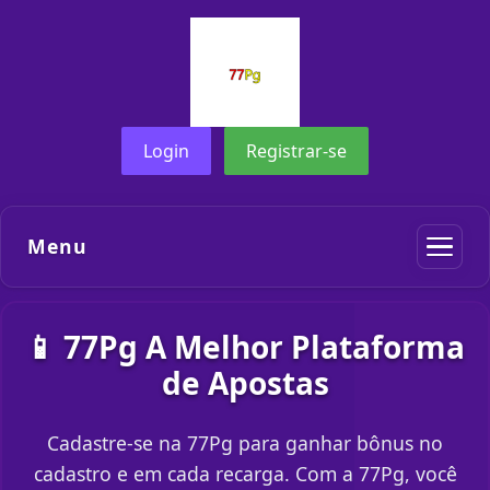
Login
Registrar-se
Menu
📱 77Pg A Melhor Plataforma
de Apostas
Cadastre-se na 77Pg para ganhar bônus no
cadastro e em cada recarga. Com a 77Pg, você