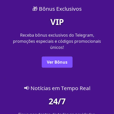
🎁 Bônus Exclusivos
VIP
Receba bônus exclusivos do Telegram,
promoções especiais e códigos promocionais
únicos!
Ver Bônus
📢 Notícias em Tempo Real
24/7