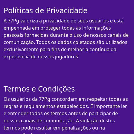
Políticas de Privacidade
A 77Pg valoriza a privacidade de seus usuários e está
empenhada em proteger todas as informações
pessoais fornecidas durante o uso de nossos canais de
comunicação. Todos os dados coletados são utilizados
exclusivamente para fins de melhoria contínua da
experiência de nossos jogadores.
Termos e Condições
Os usuários da 77Pg concordam em respeitar todas as
regras e regulamentos estabelecidos. É importante ler
e entender todos os termos antes de participar de
nossos canais de comunicação. A violação destes
termos pode resultar em penalizações ou na