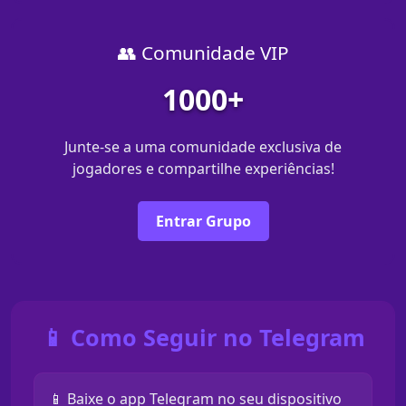
👥 Comunidade VIP
1000+
Junte-se a uma comunidade exclusiva de
jogadores e compartilhe experiências!
Entrar Grupo
📱 Como Seguir no Telegram
📱 Baixe o app Telegram no seu dispositivo