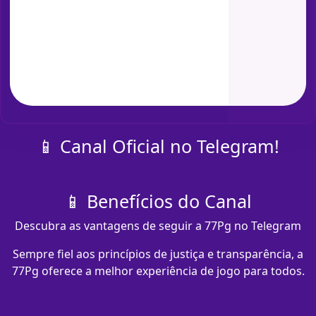
📱 Canal Oficial no Telegram!
📱 Benefícios do Canal
Descubra as vantagens de seguir a 77Pg no Telegram
Sempre fiel aos princípios de justiça e transparência, a
77Pg oferece a melhor experiência de jogo para todos.