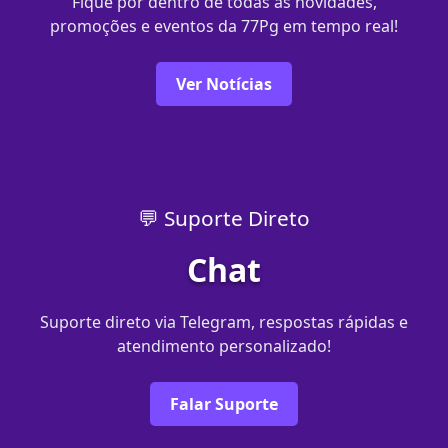
Fique por dentro de todas as novidades,
promoções e eventos da 77Pg em tempo real!
Ver Notícias
💬 Suporte Direto
Chat
Suporte direto via Telegram, respostas rápidas e
atendimento personalizado!
Falar Suporte