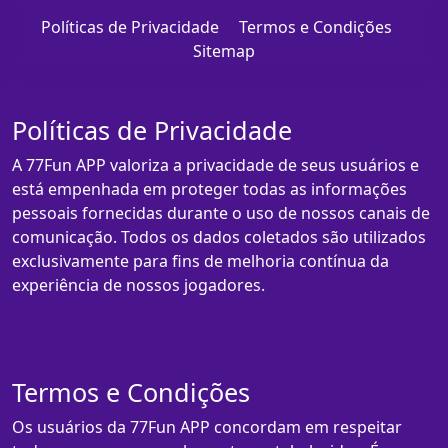
Políticas de Privacidade
Termos e Condições
Sitemap
Políticas de Privacidade
A 77Fun APP valoriza a privacidade de seus usuários e
está empenhada em proteger todas as informações
pessoais fornecidas durante o uso de nossos canais de
comunicação. Todos os dados coletados são utilizados
exclusivamente para fins de melhoria contínua da
experiência de nossos jogadores.
Termos e Condições
Os usuários da 77Fun APP concordam em respeitar