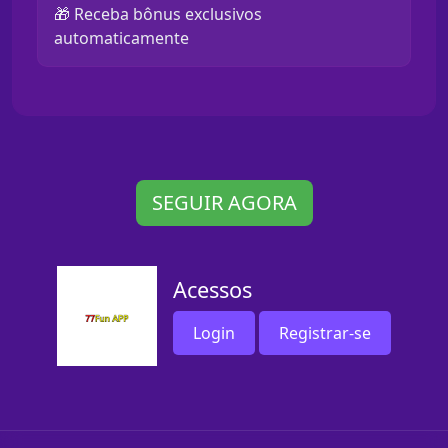
🎁 Receba bônus exclusivos
automaticamente
SEGUIR AGORA
Acessos
Login
Registrar-se