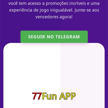
você tem acesso a promoções incríveis e uma
experiência de jogo inigualável. Junte-se aos
vencedores agora!
SEGUIR NO TELEGRAM