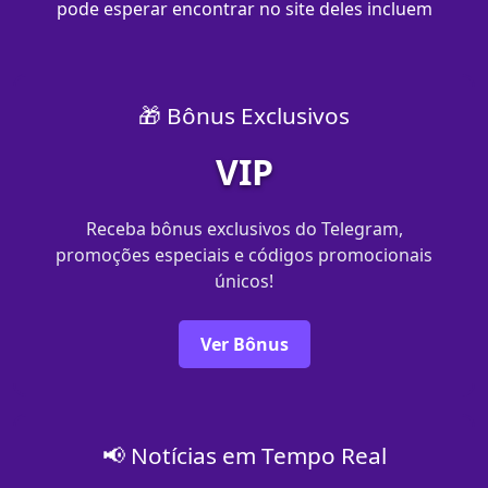
pode esperar encontrar no site deles incluem
🎁 Bônus Exclusivos
VIP
Receba bônus exclusivos do Telegram,
promoções especiais e códigos promocionais
únicos!
Ver Bônus
📢 Notícias em Tempo Real