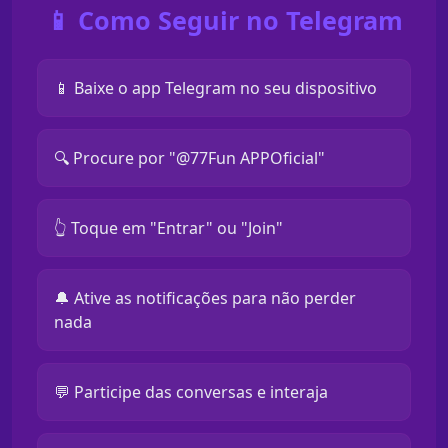
📱 Como Seguir no Telegram
📱 Baixe o app Telegram no seu dispositivo
🔍 Procure por "@77Fun APPOficial"
👆 Toque em "Entrar" ou "Join"
🔔 Ative as notificações para não perder
nada
💬 Participe das conversas e interaja