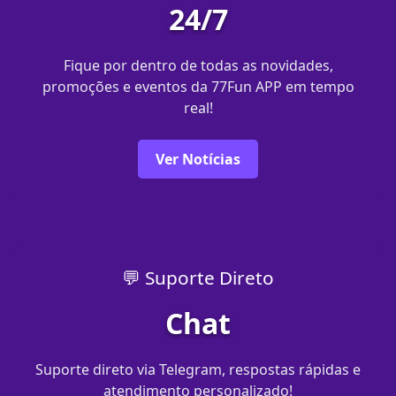
24/7
Fique por dentro de todas as novidades,
promoções e eventos da 77Fun APP em tempo
real!
Ver Notícias
💬 Suporte Direto
Chat
Suporte direto via Telegram, respostas rápidas e
atendimento personalizado!