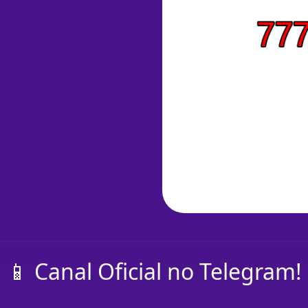
📱 Canal Oficial no Telegram!