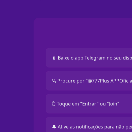
📱 Baixe o app Telegram no seu disp
🔍 Procure por "@777Plus APPOficia
👆 Toque em "Entrar" ou "Join"
🔔 Ative as notificações para não p