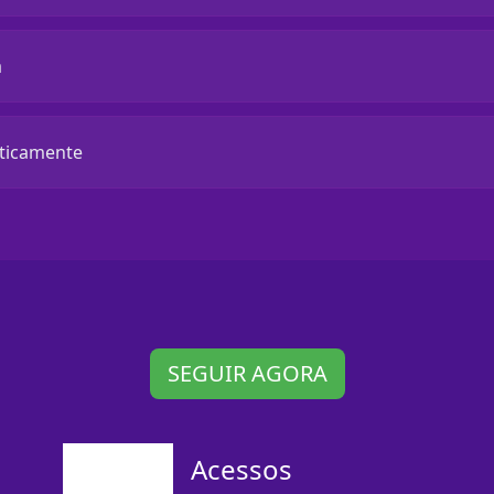
a
aticamente
SEGUIR AGORA
Acessos