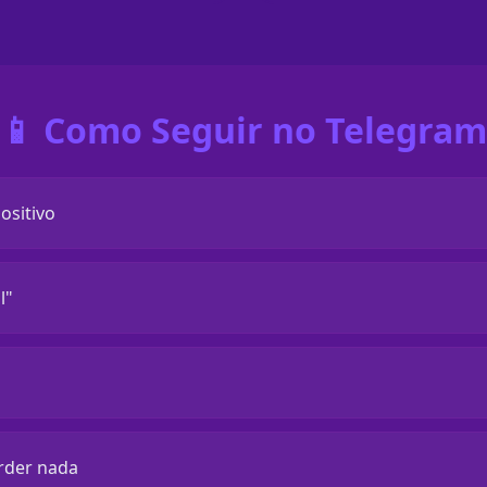
📱 Como Seguir no Telegram
ositivo
l"
erder nada