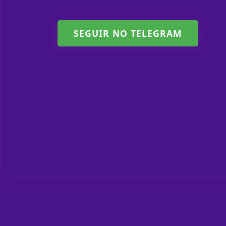
SEGUIR NO TELEGRAM