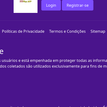
Login
Registrar-se
Políticas de Privacidade
Termos e Condições
Sitemap
de
us usuários e está empenhada em proteger todas as inform
os coletados são utilizados exclusivamente para fins de m