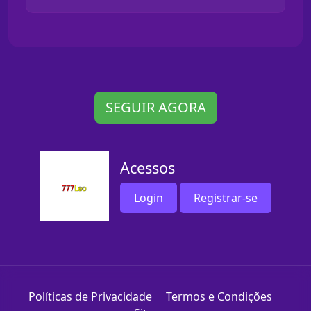
SEGUIR AGORA
Acessos
Login
Registrar-se
Políticas de Privacidade
Termos e Condições