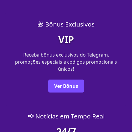
🎁 Bônus Exclusivos
VIP
Receba bônus exclusivos do Telegram,
promoções especiais e códigos promocionais
únicos!
Ver Bônus
📢 Notícias em Tempo Real
24/7