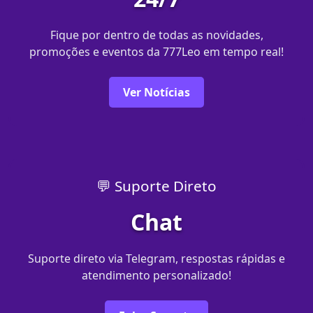
Fique por dentro de todas as novidades,
promoções e eventos da 777Leo em tempo real!
Ver Notícias
💬 Suporte Direto
Chat
Suporte direto via Telegram, respostas rápidas e
atendimento personalizado!