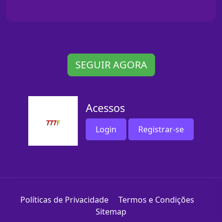
SEGUIR AGORA
Acessos
Login
Registrar-se
Políticas de Privacidade
Termos e Condições
Sitemap