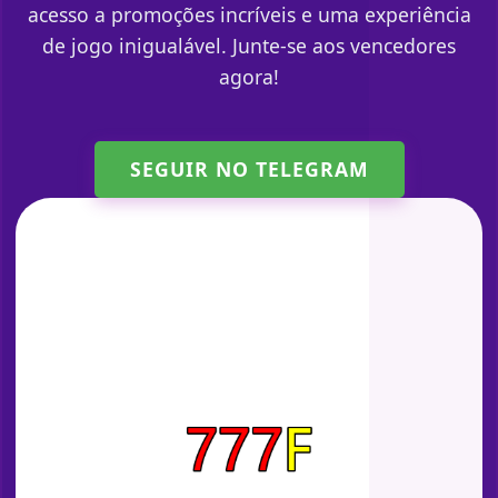
acesso a promoções incríveis e uma experiência
de jogo inigualável. Junte-se aos vencedores
agora!
SEGUIR NO TELEGRAM