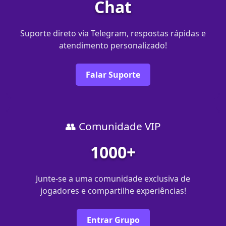
Chat
Suporte direto via Telegram, respostas rápidas e
atendimento personalizado!
Falar Suporte
👥 Comunidade VIP
1000+
Junte-se a uma comunidade exclusiva de
jogadores e compartilhe experiências!
Entrar Grupo