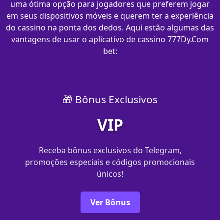
uma ótima opção para jogadores que preferem jogar
em seus dispositivos móveis e querem ter a experiência
do cassino na ponta dos dedos. Aqui estão algumas das
vantagens de usar o aplicativo de cassino 777Dy.Com
bet:
🎁 Bônus Exclusivos
VIP
Receba bônus exclusivos do Telegram,
promoções especiais e códigos promocionais
únicos!
Ver Bônus