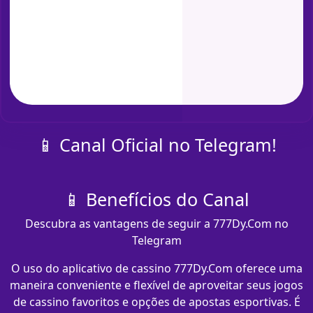
📱 Canal Oficial no Telegram!
📱 Benefícios do Canal
Descubra as vantagens de seguir a 777Dy.Com no
Telegram
O uso do aplicativo de cassino 777Dy.Com oferece uma
maneira conveniente e flexível de aproveitar seus jogos
de cassino favoritos e opções de apostas esportivas. É