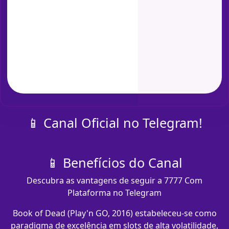
📱 Canal Oficial no Telegram!
📱 Benefícios do Canal
Descubra as vantagens de seguir a 7777 Com
Plataforma no Telegram
Book of Dead (Play'n GO, 2016) estabeleceu-se como
paradigma de excelência em slots de alta volatilidade,