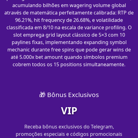
acumulando bilhões em wagering volume global
através de matemática perfeitamente calibrada: RTP de
96.21%, hit frequency de 26.68%, e volatilidade
classificada em 8/10 na escala de variance profiling. O
slot emprega grid layout clássico de 5×3 com 10
paylines fixas, implementando expanding symbol
mechanic durante free spins que pode gerar wins de
até 5.000x bet amount quando símbolos premium
cobrem todos os 15 positions simultaneamente.
🎁 Bônus Exclusivos
VIP
Receba bônus exclusivos do Telegram,
promoções especiais e códigos promocionais