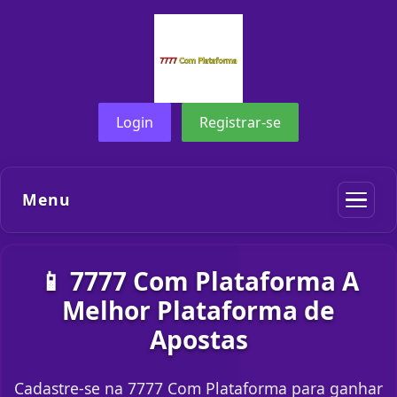
Login
Registrar-se
Menu
📱 7777 Com Plataforma A
Melhor Plataforma de
Apostas
Cadastre-se na 7777 Com Plataforma para ganhar