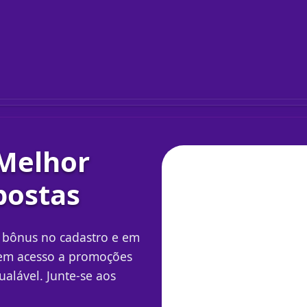
 Melhor
postas
r bônus no cadastro e em
tem acesso a promoções
ualável. Junte-se aos