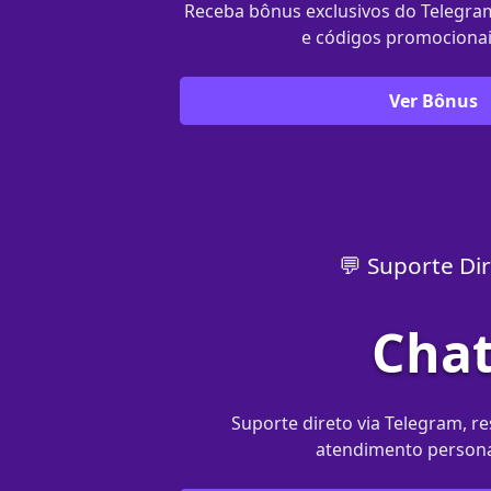
Receba bônus exclusivos do Telegra
e códigos promocionai
Ver Bônus
💬 Suporte Di
Cha
Suporte direto via Telegram, r
atendimento persona