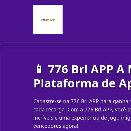
📱 776 Brl APP A
Plataforma de A
Cadastre-se na 776 Brl APP para ganha
cada recarga. Com a 776 Brl APP, você 
incríveis e uma experiência de jogo inig
vencedores agora!