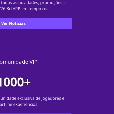
e todas as novidades, promoções e
776 Brl APP em tempo real!
Ver Notícias
Comunidade VIP
1000+
unidade exclusiva de jogadores e
rtilhe experiências!