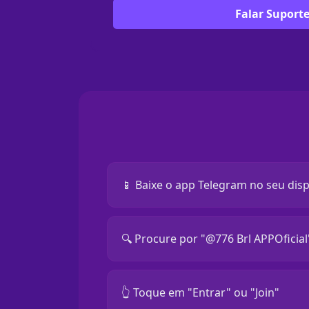
Falar Suport
📱 Baixe o app Telegram no seu disp
🔍 Procure por "@776 Brl APPOficial
👆 Toque em "Entrar" ou "Join"