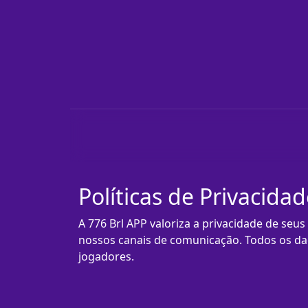
Políticas de Privacida
A 776 Brl APP valoriza a privacidade de se
nossos canais de comunicação. Todos os dad
jogadores.