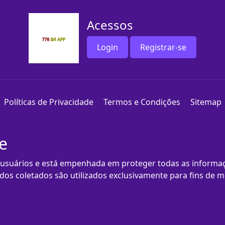
Acessos
Login
Registrar-se
Políticas de Privacidade
Termos e Condições
Sitemap
de
us usuários e está empenhada em proteger todas as informa
os coletados são utilizados exclusivamente para fins de m