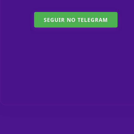
SEGUIR NO TELEGRAM