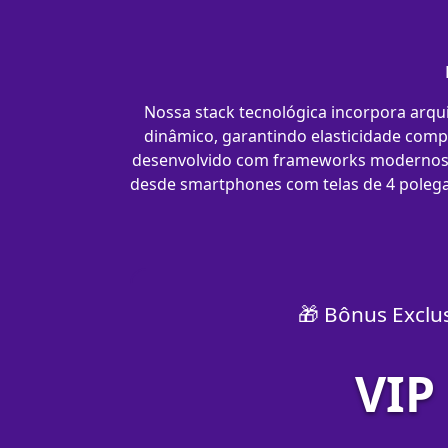
Nossa stack tecnológica incorpora arqu
dinâmico, garantindo elasticidade comp
desenvolvido com frameworks modernos e
desde smartphones com telas de 4 polegad
🎁 Bônus Exclu
VIP