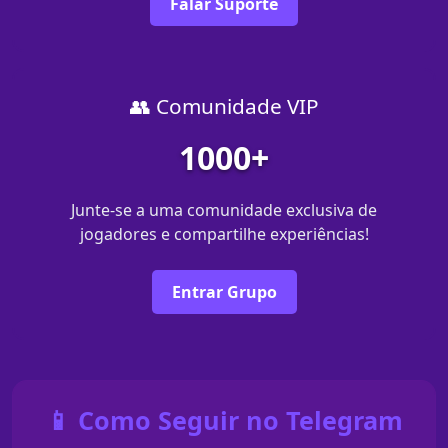
Falar Suporte
👥 Comunidade VIP
1000+
Junte-se a uma comunidade exclusiva de
jogadores e compartilhe experiências!
Entrar Grupo
📱 Como Seguir no Telegram