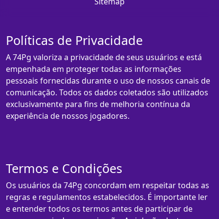
Sitemap
Políticas de Privacidade
A 74Pg valoriza a privacidade de seus usuários e está
empenhada em proteger todas as informações
pessoais fornecidas durante o uso de nossos canais de
comunicação. Todos os dados coletados são utilizados
exclusivamente para fins de melhoria contínua da
experiência de nossos jogadores.
Termos e Condições
Os usuários da 74Pg concordam em respeitar todas as
regras e regulamentos estabelecidos. É importante ler
e entender todos os termos antes de participar de