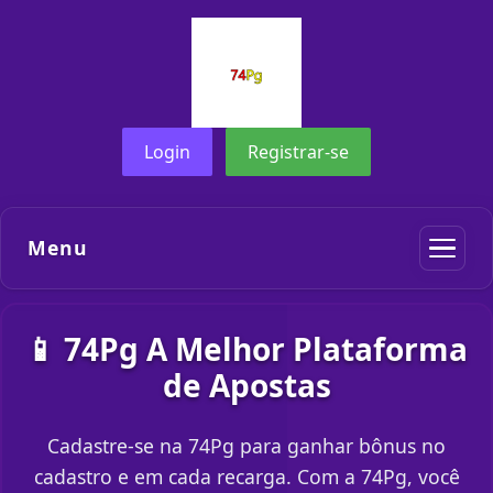
Login
Registrar-se
Menu
📱 74Pg A Melhor Plataforma
de Apostas
Cadastre-se na 74Pg para ganhar bônus no
cadastro e em cada recarga. Com a 74Pg, você