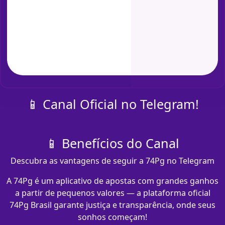
📱 Canal Oficial no Telegram!
📱 Benefícios do Canal
Descubra as vantagens de seguir a 74Pg no Telegram
A 74Pg é um aplicativo de apostas com grandes ganhos
a partir de pequenos valores — a plataforma oficial
74Pg Brasil garante justiça e transparência, onde seus
sonhos começam!