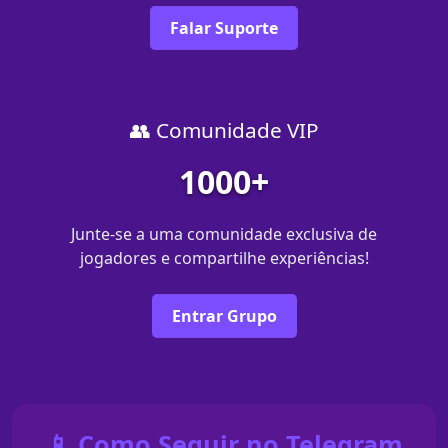
Falar Suporte
👥 Comunidade VIP
1000+
Junte-se a uma comunidade exclusiva de
jogadores e compartilhe experiências!
Entrar Grupo
📱 Como Seguir no Telegram