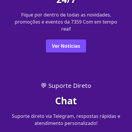
Fique por dentro de todas as novidades,
promoções e eventos da 7359 Com em tempo
real!
Ver Notícias
💬 Suporte Direto
Chat
Suporte direto via Telegram, respostas rápidas e
atendimento personalizado!