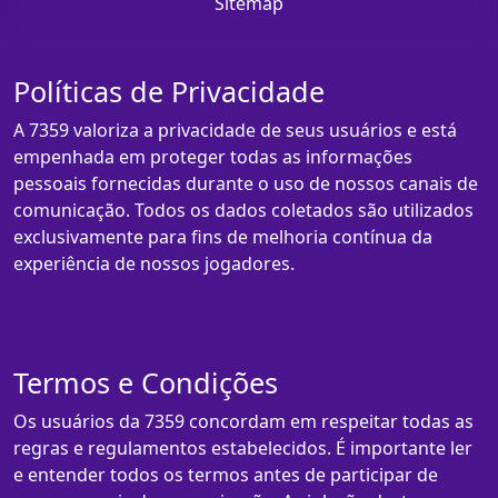
Sitemap
Políticas de Privacidade
A 7359 valoriza a privacidade de seus usuários e está
empenhada em proteger todas as informações
pessoais fornecidas durante o uso de nossos canais de
comunicação. Todos os dados coletados são utilizados
exclusivamente para fins de melhoria contínua da
experiência de nossos jogadores.
Termos e Condições
Os usuários da 7359 concordam em respeitar todas as
regras e regulamentos estabelecidos. É importante ler
e entender todos os termos antes de participar de