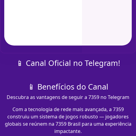
📱 Canal Oficial no Telegram!
📱 Benefícios do Canal
Descubra as vantagens de seguir a 7359 no Telegram
Com a tecnologia de rede mais avançada, a 7359
construiu um sistema de jogos robusto — jogadores
globais se reúnem na 7359 Brasil para uma experiência
impactante.