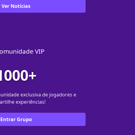
Ver Notícias
Comunidade VIP
1000+
unidade exclusiva de jogadores e
rtilhe experiências!
Entrar Grupo