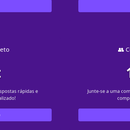
reto
👥 
t
espostas rápidas e
Junte-se a uma com
lizado!
compa
e