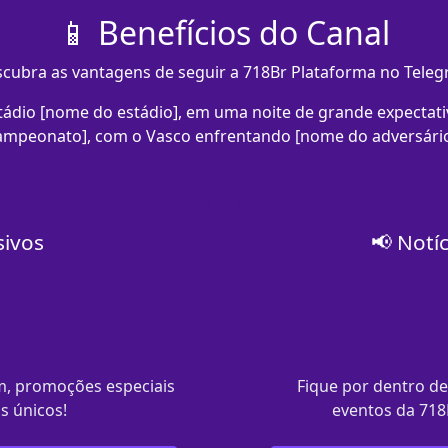
📱 Benefícios do Canal
cubra as vantagens de seguir a 718Br Plataforma no Tele
tádio [nome do estádio], em uma noite de grande expectat
ampeonato], com o Vasco enfrentando [nome do adversário
sivos
📢 Notí
m, promoções especiais
Fique por dentro d
s únicos!
eventos da 718