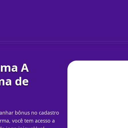
rma A
ma de
ganhar bônus no cadastro
rma, você tem acesso a