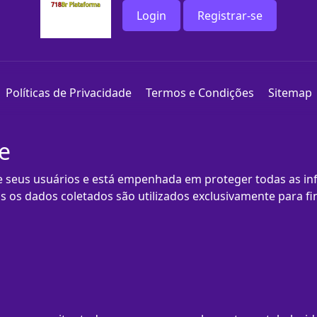
Login
Registrar-se
Políticas de Privacidade
Termos e Condições
Sitemap
de
de seus usuários e está empenhada em proteger todas as i
 os dados coletados são utilizados exclusivamente para fi