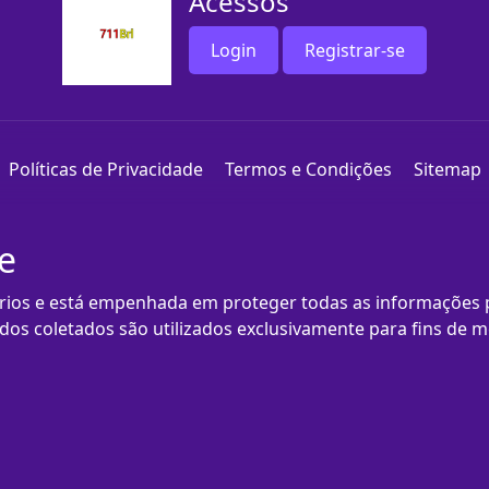
Acessos
Login
Registrar-se
Políticas de Privacidade
Termos e Condições
Sitemap
de
uários e está empenhada em proteger todas as informações 
os coletados são utilizados exclusivamente para fins de m