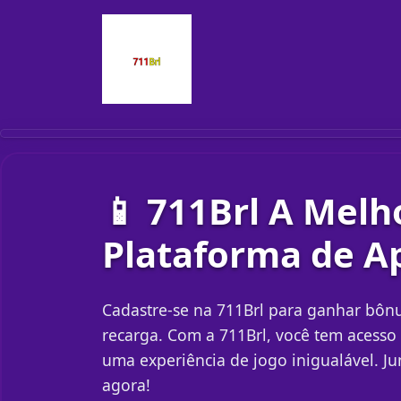
📱 711Brl A Melh
Plataforma de A
Cadastre-se na 711Brl para ganhar bôn
recarga. Com a 711Brl, você tem acesso 
uma experiência de jogo inigualável. J
agora!