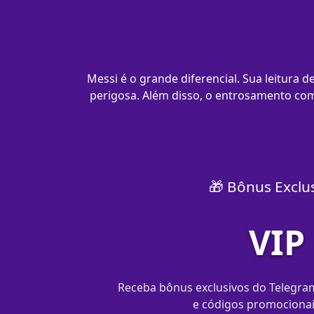
Messi é o grande diferencial. Sua leitura
perigosa. Além disso, o entrosamento com
🎁 Bônus Exclu
VIP
Receba bônus exclusivos do Telegra
e códigos promocionai