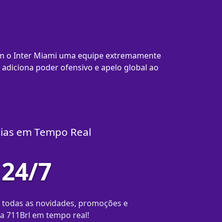
rnam o Inter Miami uma equipe extremamente
adiciona poder ofensivo e apelo global ao
cias em Tempo Real
24/7
e todas as novidades, promoções e
a 711Brl em tempo real!