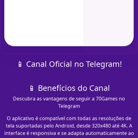
📱 Canal Oficial no Telegram!
📱 Benefícios do Canal
Descubra as vantagens de seguir a 70Games no
Telegram
O aplicativo é compatível com todas as resoluções de
tela suportadas pelo Android, desde 320x480 até 4K. A
interface é responsiva e se adapta automaticamente ao