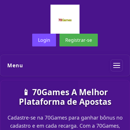
Login
Registrar-se
Menu
📱 70Games A Melhor
Plataforma de Apostas
Cadastre-se na 70Games para ganhar bônus no
cadastro e em cada recarga. Com a 70Games,