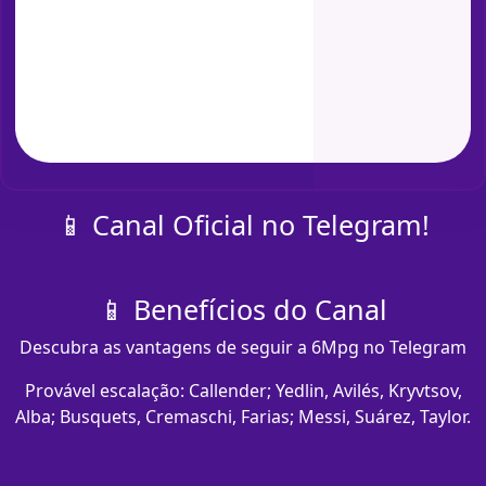
📱 Canal Oficial no Telegram!
📱 Benefícios do Canal
Descubra as vantagens de seguir a 6Mpg no Telegram
Provável escalação: Callender; Yedlin, Avilés, Kryvtsov,
Alba; Busquets, Cremaschi, Farias; Messi, Suárez, Taylor.