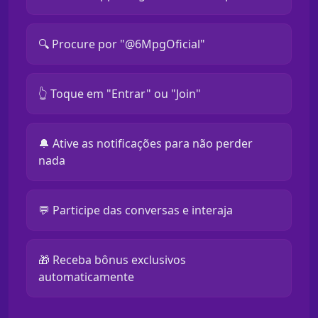
🔍 Procure por "@6MpgOficial"
👆 Toque em "Entrar" ou "Join"
🔔 Ative as notificações para não perder
nada
💬 Participe das conversas e interaja
🎁 Receba bônus exclusivos
automaticamente