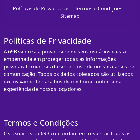
Políticas de Privacidade
Termos e Condições
Sitemap
Políticas de Privacidade
A 69B valoriza a privacidade de seus usuários e está
empenhada em proteger todas as informações
pessoais fornecidas durante o uso de nossos canais de
comunicação. Todos os dados coletados são utilizados
exclusivamente para fins de melhoria contínua da
experiência de nossos jogadores.
Termos e Condições
Os usuários da 69B concordam em respeitar todas as