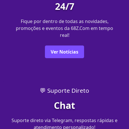
24/7
Fique por dentro de todas as novidades,
promoções e eventos da 68Z.Com em tempo
real!
Ver Notícias
💬 Suporte Direto
Chat
Suporte direto via Telegram, respostas rápidas e
atendimento personalizado!