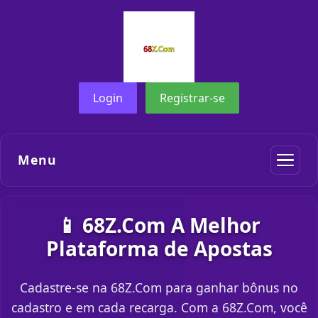
Login
Registrar-se
Menu
📱 68Z.Com A Melhor
Plataforma de Apostas
Cadastre-se na 68Z.Com para ganhar bônus no
cadastro e em cada recarga. Com a 68Z.Com, você