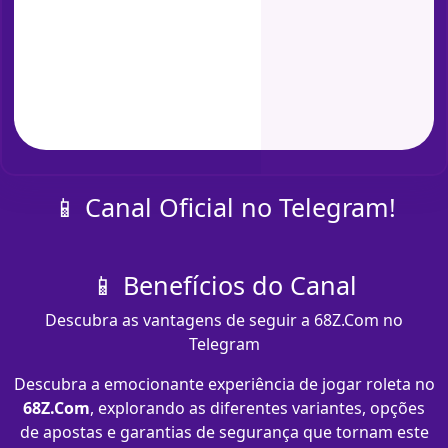
📱 Canal Oficial no Telegram!
📱 Benefícios do Canal
Descubra as vantagens de seguir a 68Z.Com no
Telegram
Descubra a emocionante experiência de jogar roleta no
68Z.Com
, explorando as diferentes variantes, opções
de apostas e garantias de segurança que tornam este