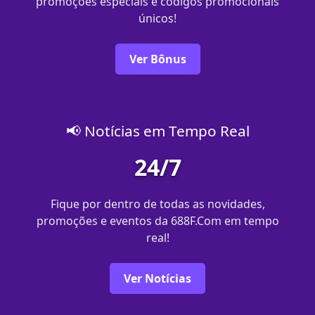
promoções especiais e códigos promocionais
únicos!
Ver Bônus
📢 Notícias em Tempo Real
24/7
Fique por dentro de todas as novidades,
promoções e eventos da 688F.Com em tempo
real!
Ver Notícias