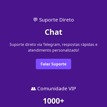
💬 Suporte Direto
Chat
Suporte direto via Telegram, respostas rápidas e
atendimento personalizado!
Falar Suporte
👥 Comunidade VIP
1000+