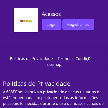
Acessos
Login
Registrar-se
Políticas de Privacidade
Termos e Condições
Sitemap
Políticas de Privacidade
A 688F.Com valoriza a privacidade de seus usuários e
está empenhada em proteger todas as informações
pessoais fornecidas durante o uso de nossos canais de