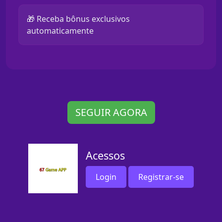
🎁 Receba bônus exclusivos
automaticamente
SEGUIR AGORA
Acessos
Login
Registrar-se