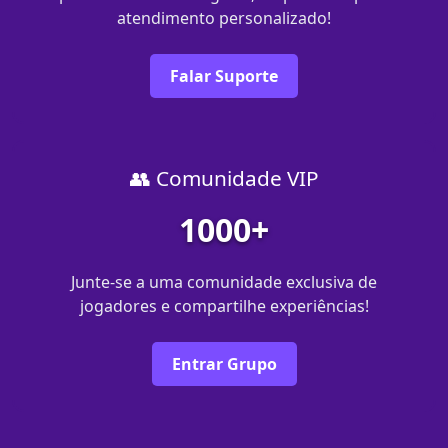
atendimento personalizado!
Falar Suporte
👥 Comunidade VIP
1000+
Junte-se a uma comunidade exclusiva de
jogadores e compartilhe experiências!
Entrar Grupo