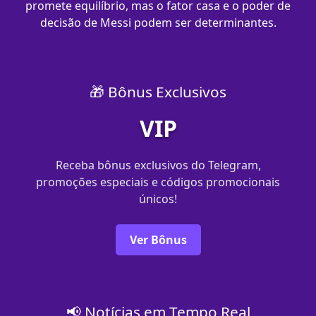
promete equilíbrio, mas o fator casa e o poder de
decisão de Messi podem ser determinantes.
🎁 Bônus Exclusivos
VIP
Receba bônus exclusivos do Telegram,
promoções especiais e códigos promocionais
únicos!
Ver Bônus
📢 Notícias em Tempo Real