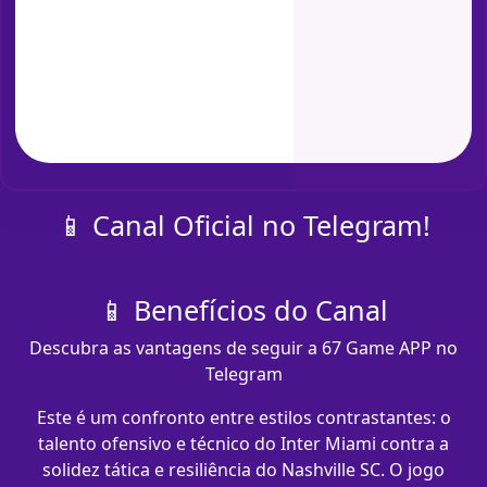
📱 Canal Oficial no Telegram!
📱 Benefícios do Canal
Descubra as vantagens de seguir a 67 Game APP no
Telegram
Este é um confronto entre estilos contrastantes: o
talento ofensivo e técnico do Inter Miami contra a
solidez tática e resiliência do Nashville SC. O jogo