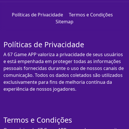
Políticas de Privacidade
Termos e Condições
Sitemap
Políticas de Privacidade
A 67 Game APP valoriza a privacidade de seus usuários
e está empenhada em proteger todas as informações
pessoais fornecidas durante o uso de nossos canais de
comunicação. Todos os dados coletados são utilizados
exclusivamente para fins de melhoria contínua da
experiência de nossos jogadores.
Termos e Condições