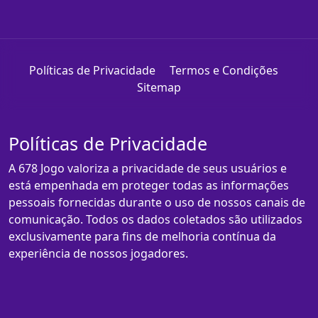
Políticas de Privacidade
Termos e Condições
Sitemap
Políticas de Privacidade
A 678 Jogo valoriza a privacidade de seus usuários e
está empenhada em proteger todas as informações
pessoais fornecidas durante o uso de nossos canais de
comunicação. Todos os dados coletados são utilizados
exclusivamente para fins de melhoria contínua da
experiência de nossos jogadores.