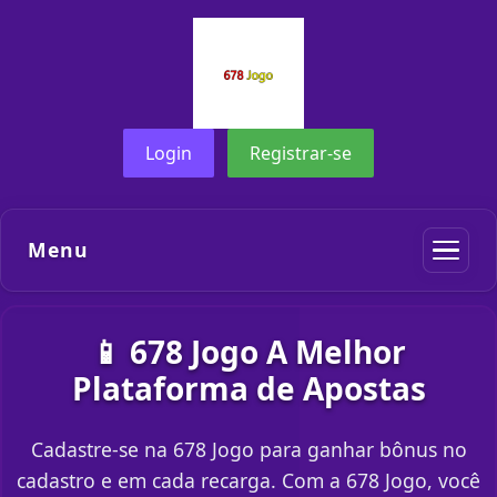
Login
Registrar-se
Menu
📱 678 Jogo A Melhor
Plataforma de Apostas
Cadastre-se na 678 Jogo para ganhar bônus no
cadastro e em cada recarga. Com a 678 Jogo, você