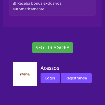
🎁 Receba bônus exclusivos
automaticamente
SEGUIR AGORA
Acessos
Login
Registrar-se