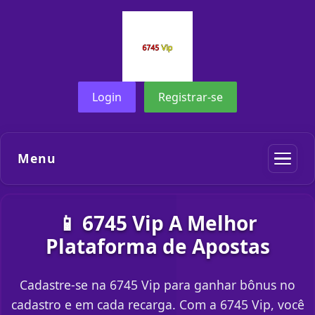
Login
Registrar-se
Menu
📱 6745 Vip A Melhor
Plataforma de Apostas
Cadastre-se na 6745 Vip para ganhar bônus no
cadastro e em cada recarga. Com a 6745 Vip, você