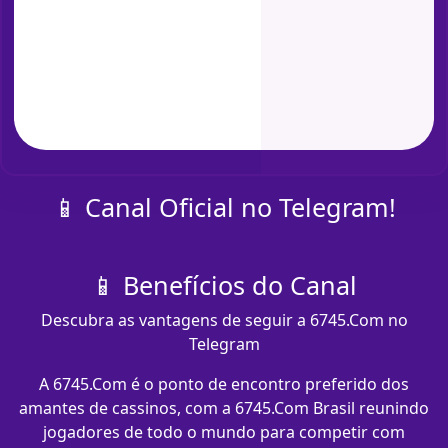
📱 Canal Oficial no Telegram!
📱 Benefícios do Canal
Descubra as vantagens de seguir a 6745.Com no
Telegram
A 6745.Com é o ponto de encontro preferido dos
amantes de cassinos, com a 6745.Com Brasil reunindo
jogadores de todo o mundo para competir com