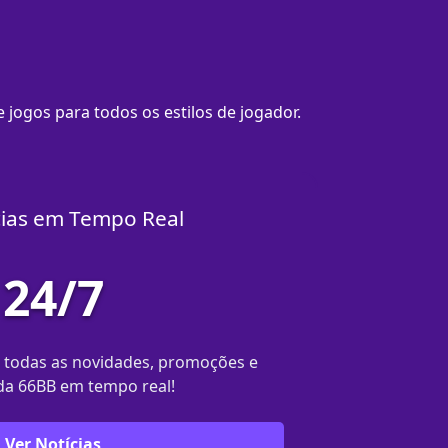
jogos para todos os estilos de jogador.
cias em Tempo Real
24/7
e todas as novidades, promoções e
da 66BB em tempo real!
Ver Notícias