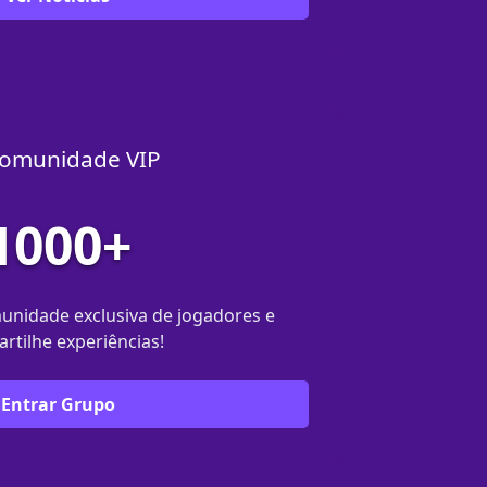
Comunidade VIP
1000+
unidade exclusiva de jogadores e
rtilhe experiências!
Entrar Grupo