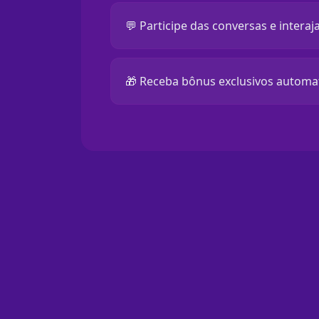
💬 Participe das conversas e interaj
🎁 Receba bônus exclusivos autom