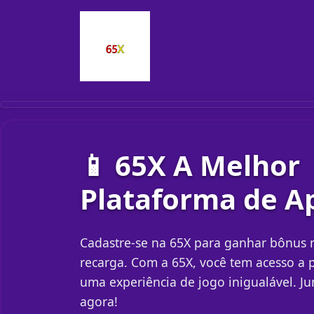
📱 65X A Melhor
Plataforma de A
Cadastre-se na 65X para ganhar bônus 
recarga. Com a 65X, você tem acesso a 
uma experiência de jogo inigualável. J
agora!