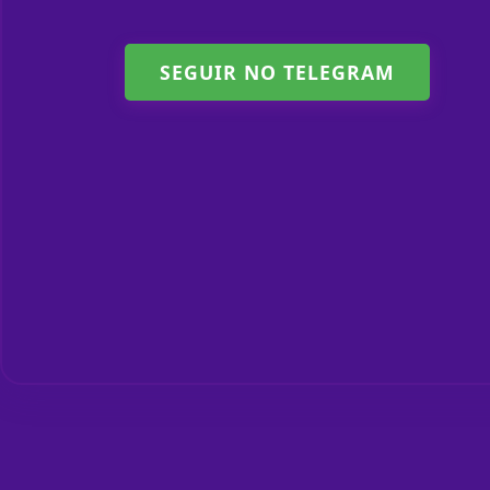
SEGUIR NO TELEGRAM