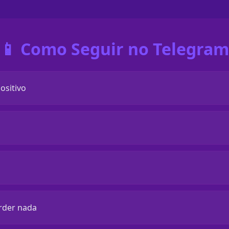
📱 Como Seguir no Telegram
ositivo
erder nada