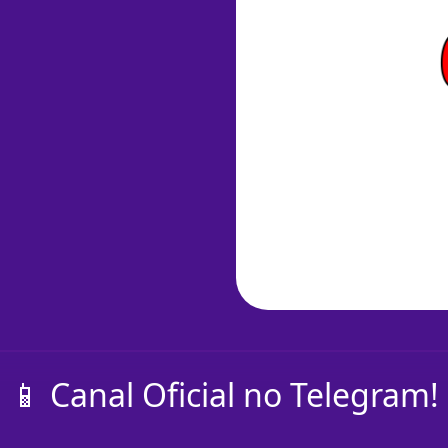
📱 Canal Oficial no Telegram!