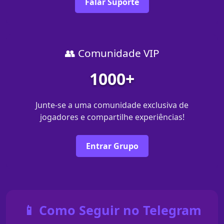
Falar Suporte
👥 Comunidade VIP
1000+
Junte-se a uma comunidade exclusiva de
jogadores e compartilhe experiências!
Entrar Grupo
📱 Como Seguir no Telegram