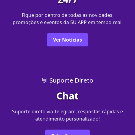
Fique por dentro de todas as novidades,
promoções e eventos da 5U APP em tempo real!
Ver Notícias
💬 Suporte Direto
Chat
Suporte direto via Telegram, respostas rápidas e
atendimento personalizado!