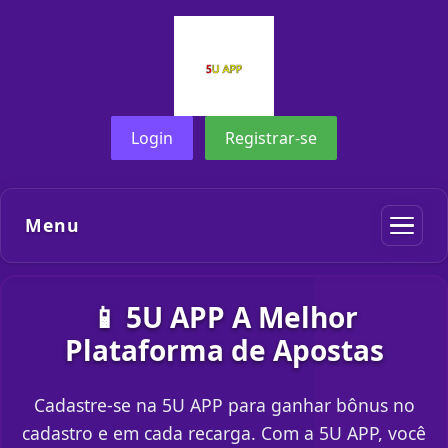
Login
Registrar-se
Menu
📱 5U APP A Melhor
Plataforma de Apostas
Cadastre-se na 5U APP para ganhar bônus no
cadastro e em cada recarga. Com a 5U APP, você