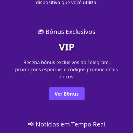
dispositivo que você utiliza.
🎁 Bônus Exclusivos
VIP
Receba bônus exclusivos do Telegram,
promoções especiais e códigos promocionais
únicos!
Ver Bônus
📢 Notícias em Tempo Real