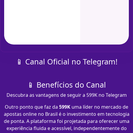
📱 Canal Oficial no Telegram!
📱 Benefícios do Canal
Descubra as vantagens de seguir a 599K no Telegram
Outro ponto que faz da
599K
uma líder no mercado de
apostas online no Brasil é o investimento em tecnologia
de ponta. A plataforma foi projetada para oferecer uma
experiência fluida e acessível, independentemente do