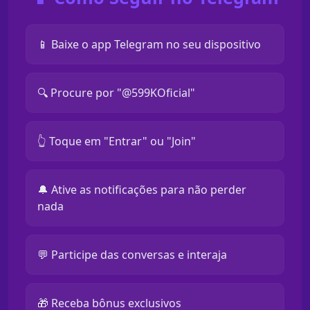
📱 Baixe o app Telegram no seu dispositivo
🔍 Procure por "@599KOficial"
👆 Toque em "Entrar" ou "Join"
🔔 Ative as notificações para não perder
nada
💬 Participe das conversas e interaja
🎁 Receba bônus exclusivos