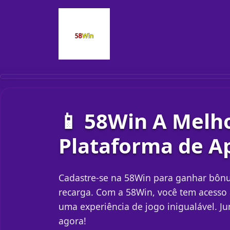
📱 58Win A Melh
Plataforma de A
Cadastre-se na 58Win para ganhar bônu
recarga. Com a 58Win, você tem acesso 
uma experiência de jogo inigualável. J
agora!