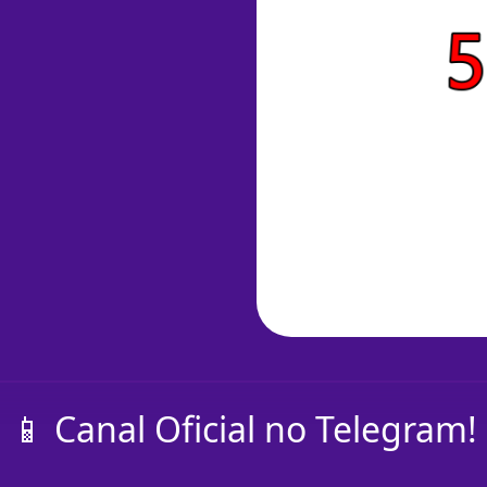
📱 Canal Oficial no Telegram!