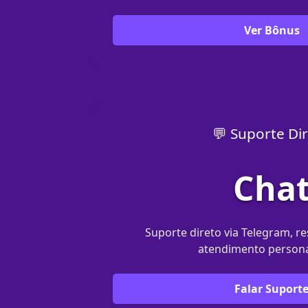
Ver Bônus
💬 Suporte Di
Cha
Suporte direto via Telegram, r
atendimento persona
Falar Suport