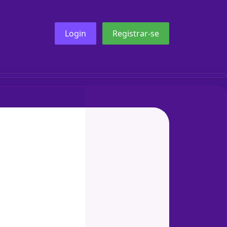
Login
Registrar-se