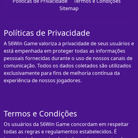
Políticas de Privacidade
Termos e Condições
Sitemap
Políticas de Privacidade
A 56Win Game valoriza a privacidade de seus usuários e
está empenhada em proteger todas as informações
pessoais fornecidas durante o uso de nossos canais de
comunicação. Todos os dados coletados são utilizados
exclusivamente para fins de melhoria contínua da
experiência de nossos jogadores.
Termos e Condições
Os usuários da 56Win Game concordam em respeitar
todas as regras e regulamentos estabelecidos. É