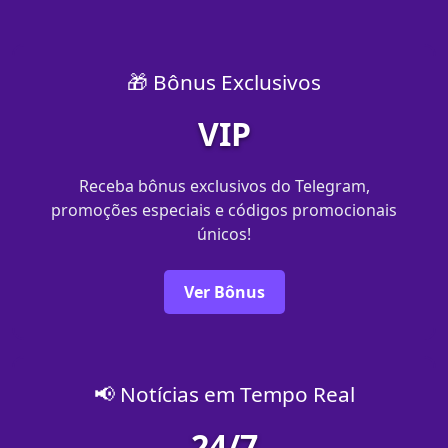
🎁 Bônus Exclusivos
VIP
Receba bônus exclusivos do Telegram,
promoções especiais e códigos promocionais
únicos!
Ver Bônus
📢 Notícias em Tempo Real
24/7