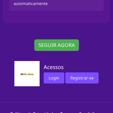
automaticamente
SEGUIR AGORA
Acessos
Login
Registrar-se