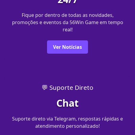
Fique por dentro de todas as novidades,
promoções e eventos da 56Win Game em tempo
real!
Ver Notícias
💬 Suporte Direto
Chat
Suporte direto via Telegram, respostas rápidas e
atendimento personalizado!