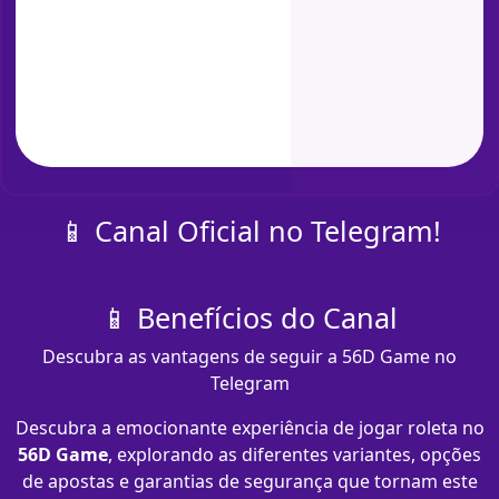
📱 Canal Oficial no Telegram!
📱 Benefícios do Canal
Descubra as vantagens de seguir a 56D Game no
Telegram
Descubra a emocionante experiência de jogar roleta no
56D Game
, explorando as diferentes variantes, opções
de apostas e garantias de segurança que tornam este