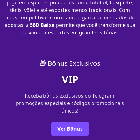
jogo em esportes populares como futebol, basquete,
tênis, vôlei e até esportes menos tradicionais. Com
odds competitivas e uma ampla gama de mercados de
apostas, a
56D Baixa
permite que você transforme sua
paixão por esportes em grandes vitórias.
🎁 Bônus Exclusivos
VIP
Receba bônus exclusivos do Telegram,
promoções especiais e códigos promocionais
únicos!
Ver Bônus