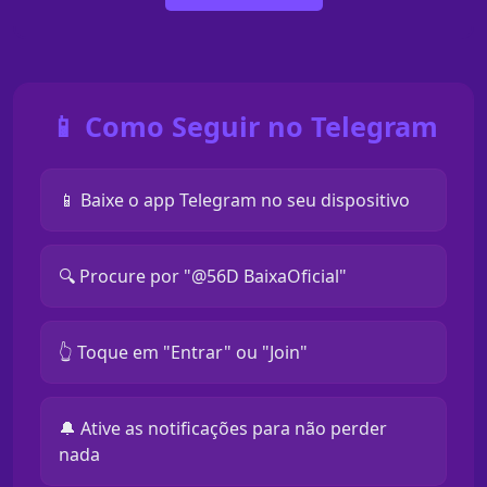
📱 Como Seguir no Telegram
📱 Baixe o app Telegram no seu dispositivo
🔍 Procure por "@56D BaixaOficial"
👆 Toque em "Entrar" ou "Join"
🔔 Ative as notificações para não perder
nada