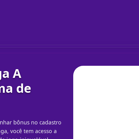
ga A
ma de
nhar bônus no cadastro
ga, você tem acesso a