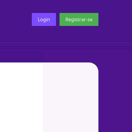
Login
Registrar-se