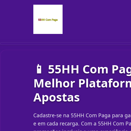
📱 55HH Com Pa
Melhor Platafor
Apostas
Cadastre-se na 55HH Com Paga para ga
e em cada recarga. Com a 55HH Com Pa