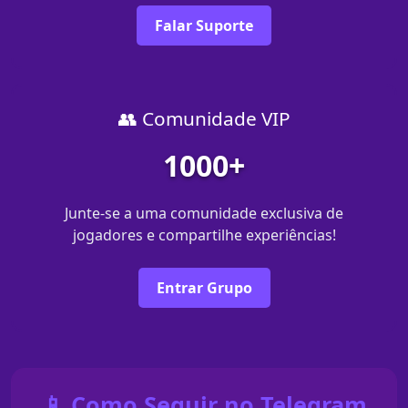
Falar Suporte
👥 Comunidade VIP
1000+
Junte-se a uma comunidade exclusiva de
jogadores e compartilhe experiências!
Entrar Grupo
📱 Como Seguir no Telegram