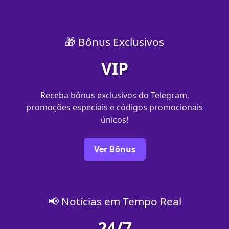
🎁 Bônus Exclusivos
VIP
Receba bônus exclusivos do Telegram,
promoções especiais e códigos promocionais
únicos!
Ver Bônus
📢 Notícias em Tempo Real
24/7