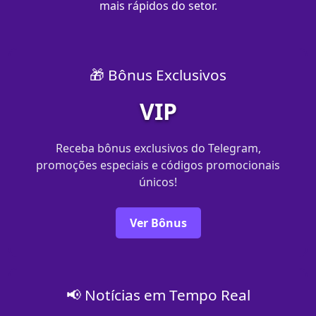
mais rápidos do setor.
🎁 Bônus Exclusivos
VIP
Receba bônus exclusivos do Telegram,
promoções especiais e códigos promocionais
únicos!
Ver Bônus
📢 Notícias em Tempo Real