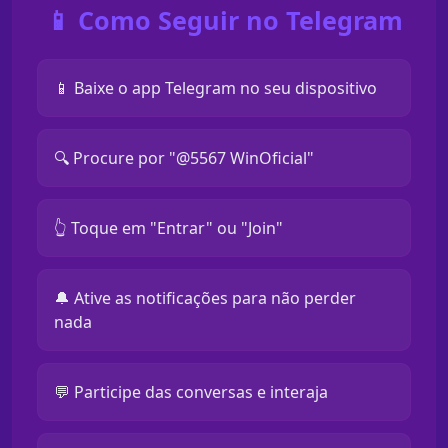
📱 Como Seguir no Telegram
📱 Baixe o app Telegram no seu dispositivo
🔍 Procure por "@5567 WinOficial"
👆 Toque em "Entrar" ou "Join"
🔔 Ative as notificações para não perder
nada
💬 Participe das conversas e interaja