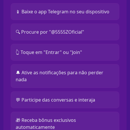
📱 Baixe o app Telegram no seu dispositivo
🔍 Procure por "@5555ZOficial"
👆 Toque em "Entrar" ou "Join"
🔔 Ative as notificações para não perder
nada
💬 Participe das conversas e interaja
🎁 Receba bônus exclusivos
automaticamente