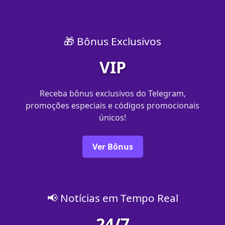
🎁 Bônus Exclusivos
VIP
Receba bônus exclusivos do Telegram,
promoções especiais e códigos promocionais
únicos!
Ver Bônus
📢 Notícias em Tempo Real
24/7