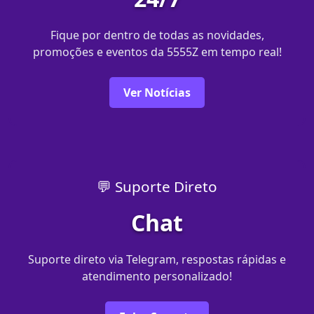
Fique por dentro de todas as novidades,
promoções e eventos da 5555Z em tempo real!
Ver Notícias
💬 Suporte Direto
Chat
Suporte direto via Telegram, respostas rápidas e
atendimento personalizado!