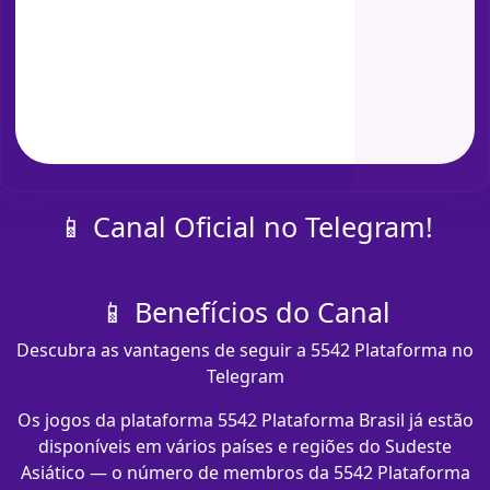
📱 Canal Oficial no Telegram!
📱 Benefícios do Canal
Descubra as vantagens de seguir a 5542 Plataforma no
Telegram
Os jogos da plataforma 5542 Plataforma Brasil já estão
disponíveis em vários países e regiões do Sudeste
Asiático — o número de membros da 5542 Plataforma