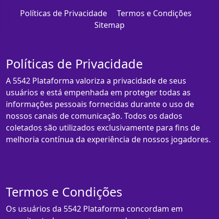
Políticas de Privacidade
Termos e Condições
Sitemap
Políticas de Privacidade
A 5542 Plataforma valoriza a privacidade de seus
usuários e está empenhada em proteger todas as
informações pessoais fornecidas durante o uso de
nossos canais de comunicação. Todos os dados
coletados são utilizados exclusivamente para fins de
melhoria contínua da experiência de nossos jogadores.
Termos e Condições
Os usuários da 5542 Plataforma concordam em