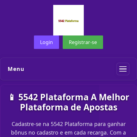
Login
Registrar-se
Menu
📱 5542 Plataforma A Melhor
Plataforma de Apostas
Cadastre-se na 5542 Plataforma para ganhar
bônus no cadastro e em cada recarga. Com a