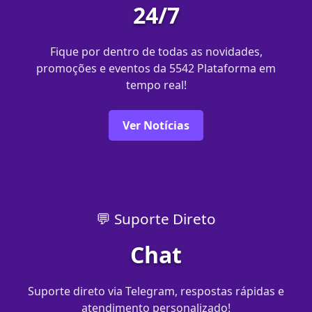
24/7
Fique por dentro de todas as novidades,
promoções e eventos da 5542 Plataforma em
tempo real!
Ver Notícias
💬 Suporte Direto
Chat
Suporte direto via Telegram, respostas rápidas e
atendimento personalizado!