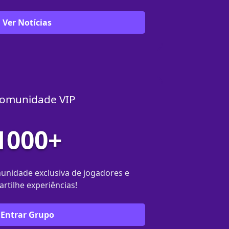
Ver Notícias
Comunidade VIP
1000+
unidade exclusiva de jogadores e
rtilhe experiências!
Entrar Grupo