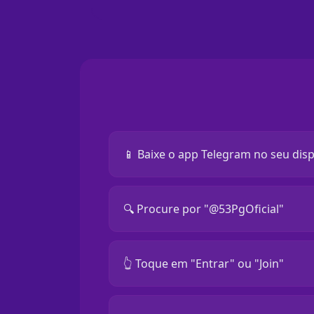
📱 Baixe o app Telegram no seu disp
🔍 Procure por "@53PgOficial"
👆 Toque em "Entrar" ou "Join"