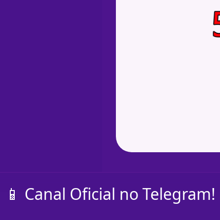
📱 Canal Oficial no Telegram!