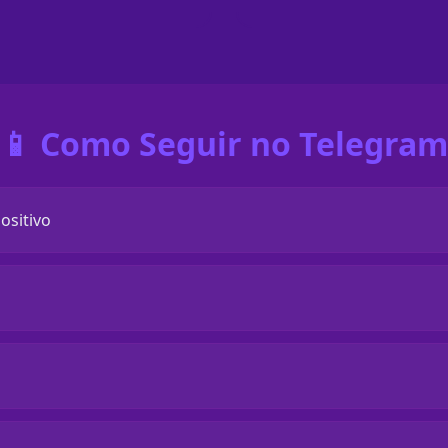
📱 Como Seguir no Telegram
ositivo