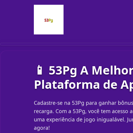
📱 53Pg A Melho
Plataforma de A
Cadastre-se na 53Pg para ganhar bônus
recarga. Com a 53Pg, você tem acesso a
uma experiência de jogo inigualável. J
agora!