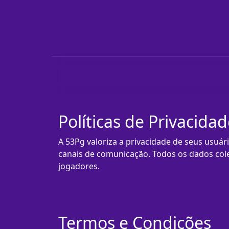
Políticas de Privacida
A 53Pg valoriza a privacidade de seus usuá
canais de comunicação. Todos os dados cole
jogadores.
Termos e Condições