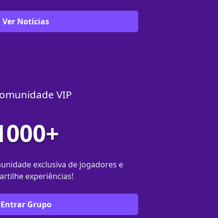
Ver Notícias
Comunidade VIP
1000+
unidade exclusiva de jogadores e
rtilhe experiências!
Entrar Grupo