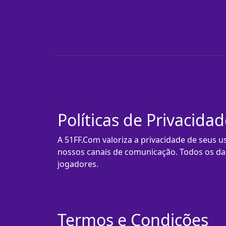
Políticas de Privacida
A 51FF.Com valoriza a privacidade de seus 
nossos canais de comunicação. Todos os dad
jogadores.
Termos e Condições